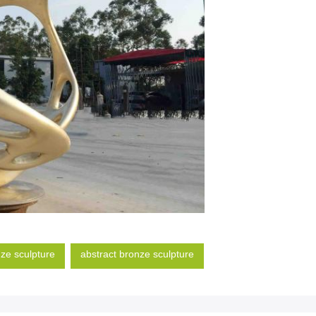
nze sculpture
abstract bronze sculpture