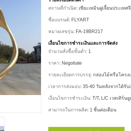
สถานที่กำเนิด:
เซียะเหมินฝูเจี้ยนประเทศจ
ชื่อแบรนด์:
FLYART
หมายเลขรุ่น:
FA-19BR217
เงื่อนไขการชําระเงินและการจัดส่ง
จำนวนสั่งซื้อขั้นต่ำ:
1
ราคา:
Negotiate
รายละเอียดการบรรจุ:
กล่องไม้หรือโครงเ
เวลาการส่งมอบ:
35-40 วันหลังจากได้รับ
เงื่อนไขการชำระเงิน:
T/T, L/c เวสเทิร์นยู
สามารถในการผลิต:
1 ชิ้นต่อเดือน