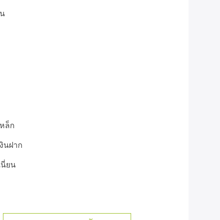
ีน
หล็ก
เงินฝาก
เนี่ยน