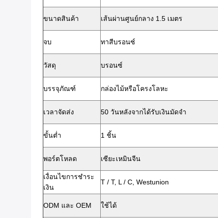
ขนาดสินค้า
เส้นผ่านศูนย์กลาง 1.5 เมตร
จบ
ทาสีบรอนซ์
วัสดุ
บรอนซ์
บรรจุภัณฑ์
กล่องไม้หรือโครงโลหะ
เวลาจัดส่ง
50 วันหลังจากได้รับเงินมัดจำ
ขั้นต่ำ
1 ชิ้น
พอร์ตโหลด
เซียะเหมินจีน
เงื่อนไขการชำระ
T / T, L / C, Westunion
เงิน
ODM และ OEM
ใช้ได้