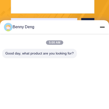
ส่ง
Benny Deng
5:00 AM
Good day, what product are you looking for?
XIAMEN FLYART METAL SCULPTURE
CO.,LTD
info@outdoor-metalsculptur
e.com
86-180-5923-4550
XINDIAN TOWN, XIANGAN
DISTRICT เซียะเหมินจีน