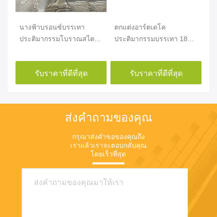
ัง
นางฟ้าบรอนซ์บรรเทา
ตกแต่งอาร์ตเดโค
ปร
าณ
ประติมากรรมโบราณสไตล์
ประติมากรรมบรรเทา 180
ทั
โลหะผนังศิลปะการกัดกร่อน
ซม. x 150 ซม. OEM / ODM
เสถียรภาพ
ได้รับการยอมรับ
รับราคาที่ดีที่สุด
รับราคาที่ดีที่สุด
ส่งคำถามของคุณ
กรุณาส่งคำขอของคุณถึง
เราแล้วเราจะตอบกลับคุณ
โดยเร็วที่สุด