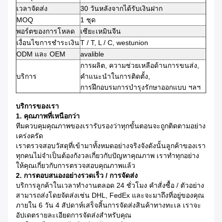
เวลาจัดส่ง
30 วันหลังจากได้รับเงินฝาก
MOQ
1 ชุด
พอร์ตของการโหลด
เซียะเหมินจีน
เงื่อนไขการชำระเงิน
T / T, L / C, westunion
ODM และ OEM
avalible
การผลิต, ความช่วยเหลือด้านการขนส่ง,
บริการ
คำแนะนำในการติดตั้ง,
การฝึกอบรมการบำรุงรักษาออกแบบ ฯลฯ
บริการของเรา
1. คุณภาพที่เหนือกว่า
ทีมควบคุมคุณภาพของเรารับรองว่าทุกขั้นตอนจะถูกติดตามอย่าง
เคร่งครัด
เราตรวจสอบวัสดุที่เข้ามาทั้งหมดอย่างจริงจังดังนั้นลูกค้าของเรา
ทุกคนไม่จำเป็นต้องกังวลเกี่ยวกับปัญหาคุณภาพ
เราทำทุกอย่าง
ให้คุณเกี่ยวกับการตรวจสอบคุณภาพแล้ว
2. การตอบสนองอย่างรวดเร็ว / การจัดส่ง
บริการลูกค้าในเวลาทำงานตลอด 24 ชั่วโมง
คำสั่งซื้อ / ตัวอย่าง
สามารถส่งโดยจัดส่งเช่น DHL, FedEx และจะมาถึงที่อยู่ของคุณ
ภายใน 6 วัน 4 สัปดาห์เสร็จสิ้นการจัดส่งสินค้าทางทะเล
เราจะ
อัปเดตรายละเอียดการจัดส่งสำหรับคุณ